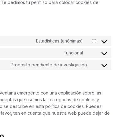
. Te pedimos tu permiso para colocar cookies de
Estadísticas (anónimas)
Consent
to
Funcional
Consent
service
to
elementor
Propósito pendiente de investigación
Consent
service
to
wordpress
service
varios
 ventana emergente con una explicación sobre las
 aceptas que usemos las categorías de cookies y
o se describe en esta política de cookies. Puedes
r favor, ten en cuenta que nuestra web puede dejar de
to